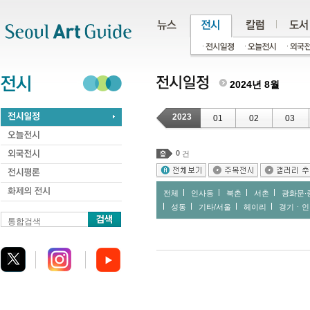
주메뉴
서브메뉴
본문바로가기
하단
2024년 8월
2023
01
02
03
0
건
전체
인사동
북촌
서촌
광화문∙
성동
기타/서울
헤이리
경기ㆍ인
통합검색