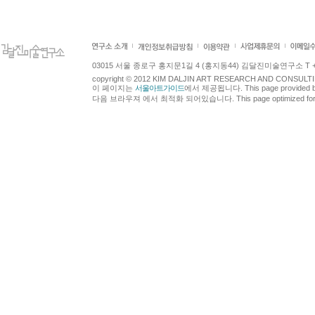
03015 서울 종로구 홍지문1길 4 (홍지동44) 김달진미술연구소 T +82.2.7
copyright © 2012 KIM DALJIN ART RESEARCH AND CONSULTING.
이 페이지는
서울아트가이드
에서 제공됩니다. This page provided 
다음 브라우져 에서 최적화 되어있습니다. This page optimized for t