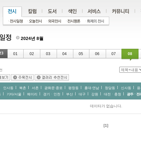
2024년 8월
23
01
02
03
04
05
06
07
08
건
인사동
북촌
서촌
광화문∙종로
평창동
홍대∙연남
청담동
신사동
용
동
기타/서울
헤이리
경기ㆍ인천
부산
대구
강원
대전ㆍ충청
광주ㆍ전
데이타가 없습니다.
[1]