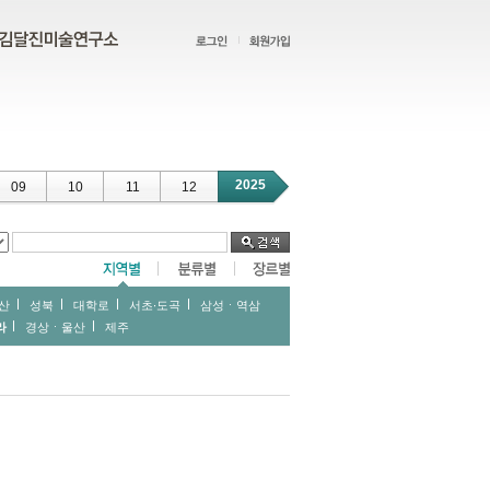
2025
09
10
11
12
산
성북
대학로
서초∙도곡
삼성ㆍ역삼
라
경상ㆍ울산
제주