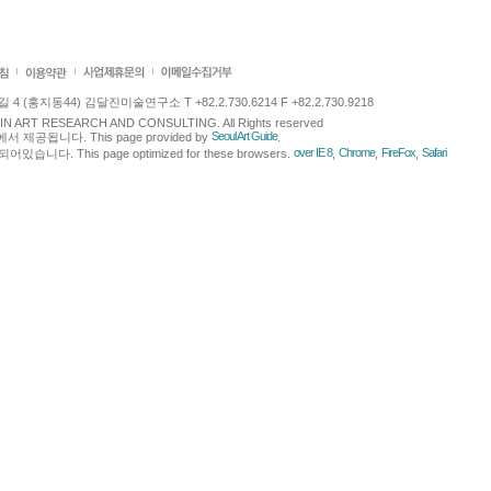
 (홍지동44) 김달진미술연구소 T +82.2.730.6214 F +82.2.730.9218
LJIN ART RESEARCH AND CONSULTING. All Rights reserved
Seoul Art Guide
에서 제공됩니다. This page provided by
.
over IE 8
Chrome
FireFox
Safari
다. This page optimized for these browsers.
,
,
,