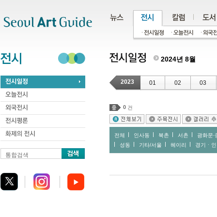
주메뉴
서브메뉴
본문바로가기
하단
2024년 8월
2023
01
02
03
0
건
전체
인사동
북촌
서촌
광화문∙
성동
기타/서울
헤이리
경기ㆍ인
통합검색