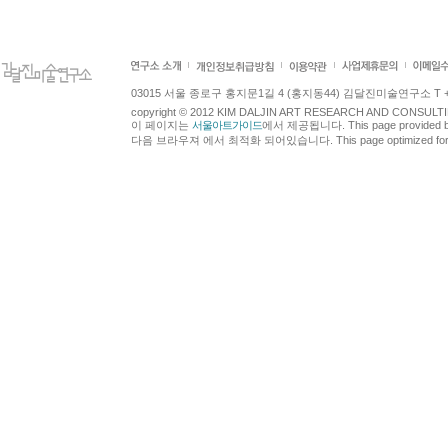
03015 서울 종로구 홍지문1길 4 (홍지동44) 김달진미술연구소 T +82.2.7
copyright © 2012 KIM DALJIN ART RESEARCH AND CONSULTING.
이 페이지는
서울아트가이드
에서 제공됩니다. This page provided 
다음 브라우져 에서 최적화 되어있습니다. This page optimized for t