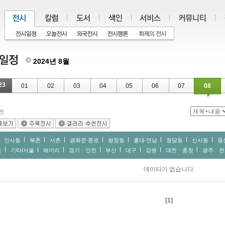
2024년 8월
23
01
02
03
04
05
06
07
08
건
인사동
북촌
서촌
광화문∙종로
평창동
홍대∙연남
청담동
신사동
용
동
기타/서울
헤이리
경기ㆍ인천
부산
대구
강원
대전ㆍ충청
광주ㆍ전
데이타가 없습니다.
[1]