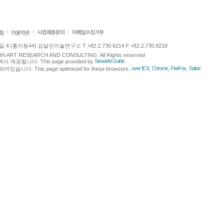
 (홍지동44) 김달진미술연구소 T +82.2.730.6214 F +82.2.730.9218
LJIN ART RESEARCH AND CONSULTING. All Rights reserved
Seoul Art Guide
에서 제공됩니다. This page provided by
.
over IE 8
Chrome
FireFox
Safari
다. This page optimized for these browsers.
,
,
,