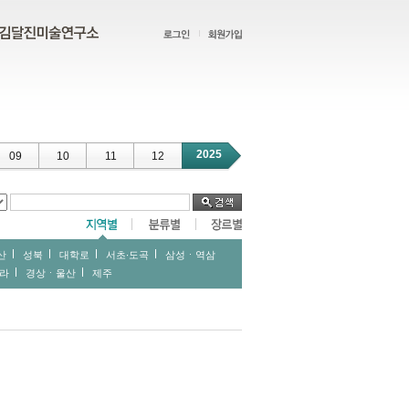
2025
09
10
11
12
산
성북
대학로
서초∙도곡
삼성ㆍ역삼
라
경상ㆍ울산
제주