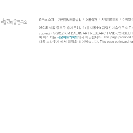
03015 서울 종로구 홍지문1길 4 (홍지동44) 김달진미술연구소 T +82.2.7
copyright © 2012 KIM DALJIN ART RESEARCH AND CONSULTING.
이 페이지는
서울아트가이드
에서 제공됩니다. This page provided 
다음 브라우져 에서 최적화 되어있습니다. This page optimized for t