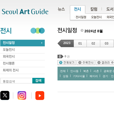
주메뉴
서브메뉴
본문바로가기
하단
2024년 8월
2023
01
02
03
0
건
전체
인사동
북촌
서촌
광화문∙
성동
기타/서울
헤이리
경기ㆍ인
통합검색