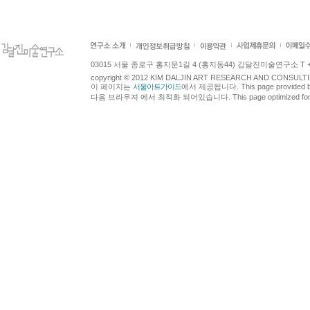
03015 서울 종로구 홍지문1길 4 (홍지동44) 김달진미술연구소 T +82.2.7
copyright © 2012 KIM DALJIN ART RESEARCH AND CONSULTING.
이 페이지는
서울아트가이드
에서 제공됩니다. This page provided 
다음 브라우져 에서 최적화 되어있습니다. This page optimized for t