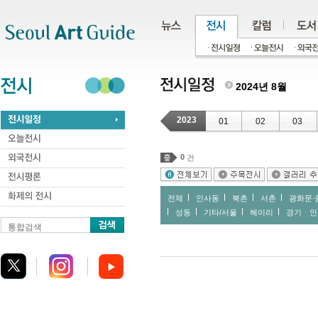
주메뉴
서브메뉴
본문바로가기
하단
2024년 8월
2023
01
02
03
0
건
전체
인사동
북촌
서촌
광화문∙
성동
기타/서울
헤이리
경기ㆍ인
통합검색