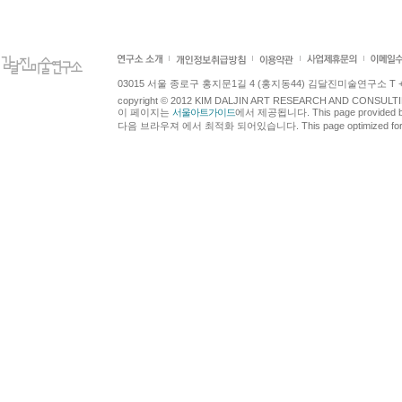
03015 서울 종로구 홍지문1길 4 (홍지동44) 김달진미술연구소 T +82.2.7
copyright © 2012 KIM DALJIN ART RESEARCH AND CONSULTING.
이 페이지는
서울아트가이드
에서 제공됩니다. This page provided 
다음 브라우져 에서 최적화 되어있습니다. This page optimized for t