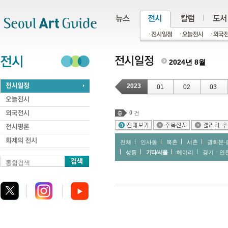
주메뉴
서브메뉴
본문바로가기
하단
2024년 8월
2023
01
02
03
0
건
전체
인사동
북촌
서촌
광화문∙
성동
기타/서울
헤이리
경기ㆍ인
통합검색