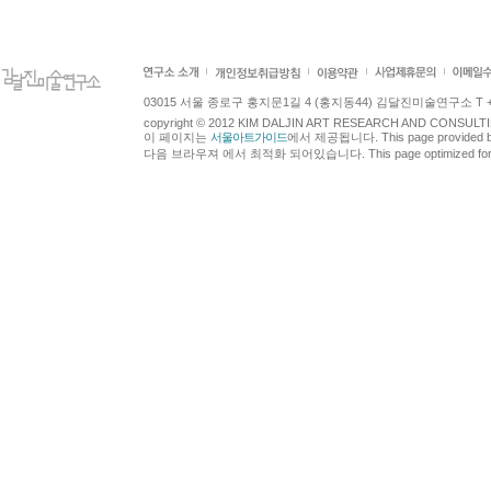
03015 서울 종로구 홍지문1길 4 (홍지동44) 김달진미술연구소 T +82.2.7
copyright © 2012 KIM DALJIN ART RESEARCH AND CONSULTING.
이 페이지는
서울아트가이드
에서 제공됩니다. This page provided 
다음 브라우져 에서 최적화 되어있습니다. This page optimized for t