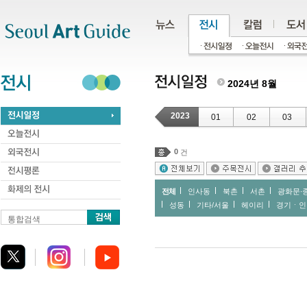
주메뉴
서브메뉴
본문바로가기
하단
2024년 8월
2023
01
02
03
0
건
전체
인사동
북촌
서촌
광화문∙
성동
기타/서울
헤이리
경기ㆍ인
통합검색