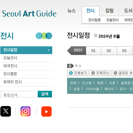
주메뉴
서브메뉴
본문바로가기
하단
2024년 8월
2023
01
02
03
0
건
전체
인사동
북촌
서촌
광화문∙
성동
기타/서울
헤이리
경기ㆍ인
통합검색