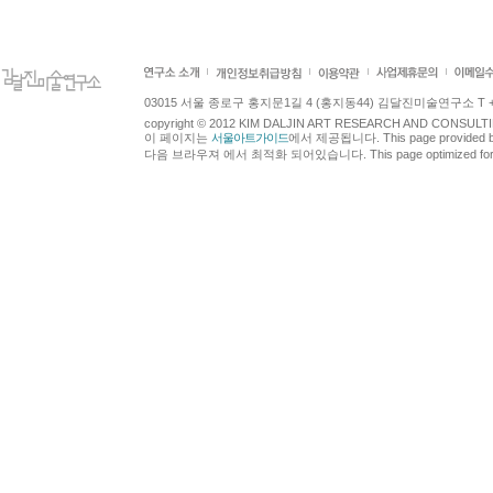
03015 서울 종로구 홍지문1길 4 (홍지동44) 김달진미술연구소 T +82.2.7
copyright © 2012 KIM DALJIN ART RESEARCH AND CONSULTING.
이 페이지는
서울아트가이드
에서 제공됩니다. This page provided 
다음 브라우져 에서 최적화 되어있습니다. This page optimized for t