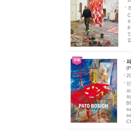
2
조
C
인
파
(
20
선
파
하
B
su
s
Cl