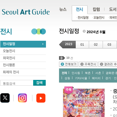
주메뉴
서브메뉴
본문바로가기
하단
2024년 8월
2023
01
02
03
10
건
전체
인사동
북촌
서촌
광화문∙
성동
기타/서울
헤이리
경기ㆍ인
통합검색
중
(
차
20
이