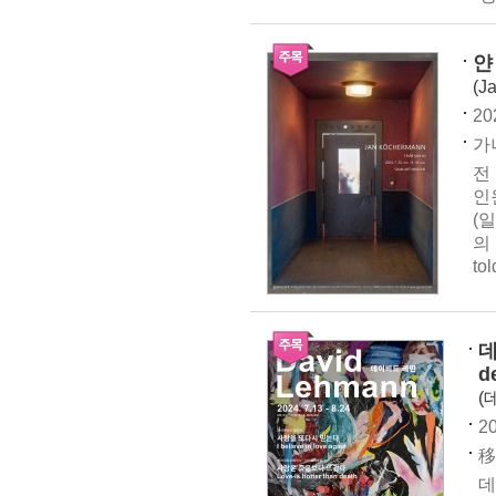
얀 
(J
20
가나
전 
인원
(
의 
tol
데
d
(
20
移
데