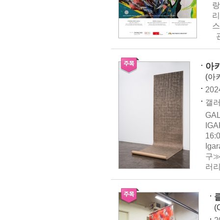
랑
리
스
관
아키
(아
202
갤러
GA
IGA
16:
Ig
구≫
러리
(