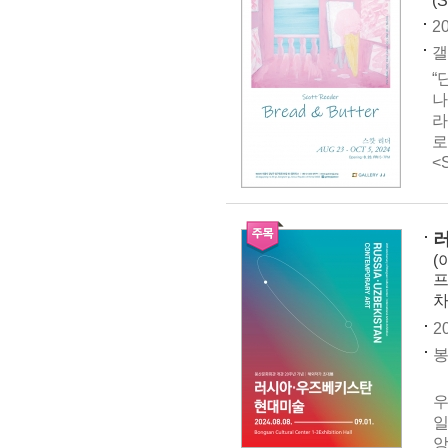
(S
20
갤
“
나
라
로
<
(
프
차
2
봉
전
우
일
앙