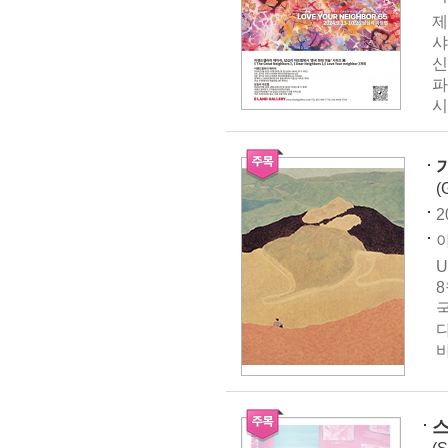
제
샤
신
파
시
기
(
2
아
U
8
국
바
스