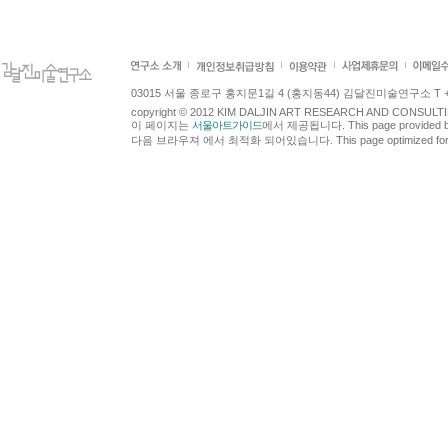
03015 서울 종로구 홍지문1길 4 (홍지동44) 김달진미술연구소 T +82.2.7
copyright © 2012 KIM DALJIN ART RESEARCH AND CONSULTING.
이 페이지는
서울아트가이드
에서 제공됩니다. This page provided 
다음 브라우져 에서 최적화 되어있습니다. This page optimized for t