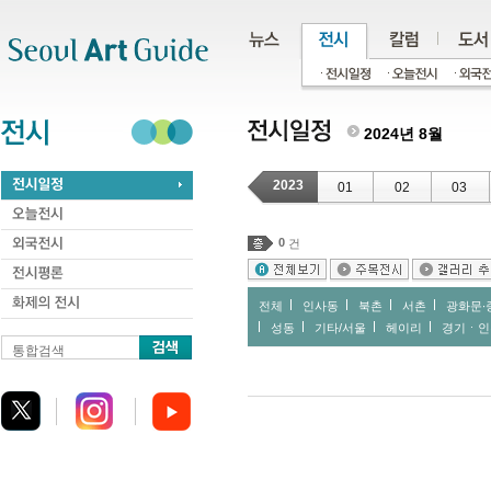
주메뉴
서브메뉴
본문바로가기
하단
2024년 8월
2023
01
02
03
0
건
전체
인사동
북촌
서촌
광화문∙
성동
기타/서울
헤이리
경기ㆍ인
통합검색