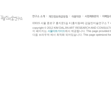
03015 서울 종로구 홍지문1길 4 (홍지동44) 김달진미술연구소 T +82.2.7
copyright © 2012 KIM DALJIN ART RESEARCH AND CONSULTING.
이 페이지는
서울아트가이드
에서 제공됩니다. This page provided 
다음 브라우져 에서 최적화 되어있습니다. This page optimized for t