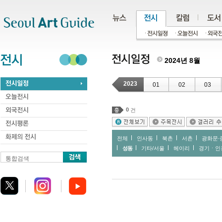
주메뉴
서브메뉴
본문바로가기
하단
2024년 8월
2023
01
02
03
0
건
전체
인사동
북촌
서촌
광화문∙
성동
기타/서울
헤이리
경기ㆍ인
통합검색