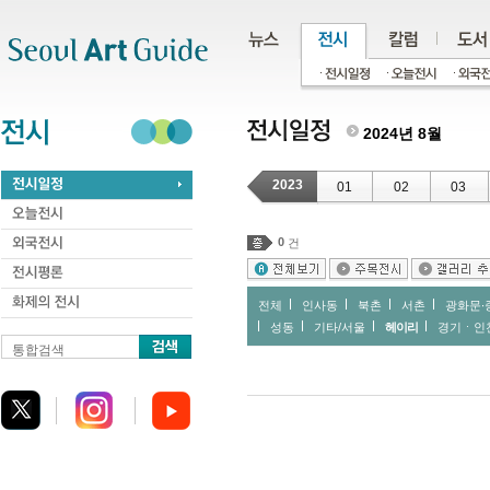
주메뉴
서브메뉴
본문바로가기
하단
2024년 8월
2023
01
02
03
0
건
전체
인사동
북촌
서촌
광화문∙
성동
기타/서울
헤이리
경기ㆍ인
통합검색