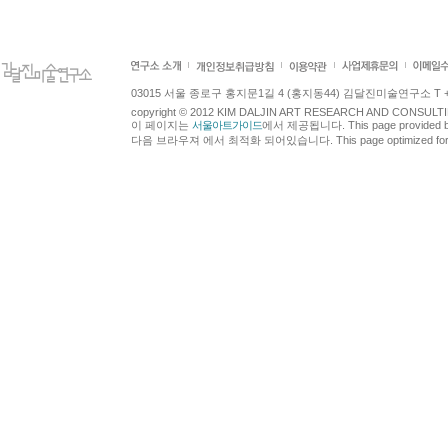
03015 서울 종로구 홍지문1길 4 (홍지동44) 김달진미술연구소 T +82.2.7
copyright © 2012 KIM DALJIN ART RESEARCH AND CONSULTING.
이 페이지는
서울아트가이드
에서 제공됩니다. This page provided 
다음 브라우져 에서 최적화 되어있습니다. This page optimized for t