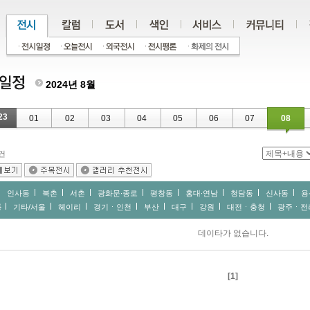
2024년 8월
23
01
02
03
04
05
06
07
08
건
인사동
북촌
서촌
광화문∙종로
평창동
홍대∙연남
청담동
신사동
용
동
기타/서울
헤이리
경기ㆍ인천
부산
대구
강원
대전ㆍ충청
광주ㆍ전
데이타가 없습니다.
[1]