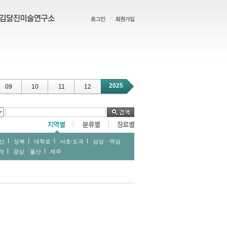
2025
09
10
11
12
산
성북
대학로
서초∙도곡
삼성ㆍ역삼
라
경상ㆍ울산
제주