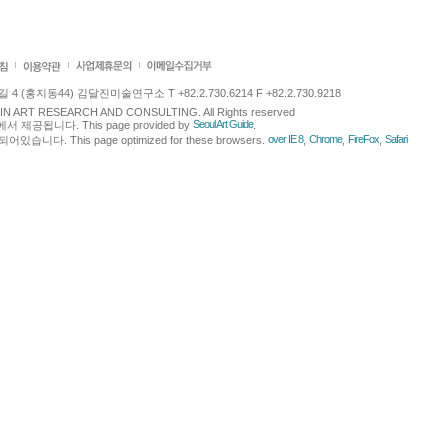
 (홍지동44) 김달진미술연구소 T +82.2.730.6214 F +82.2.730.9218
LJIN ART RESEARCH AND CONSULTING. All Rights reserved
Seoul Art Guide
에서 제공됩니다. This page provided by
.
over IE 8
Chrome
FireFox
Safari
다. This page optimized for these browsers.
,
,
,