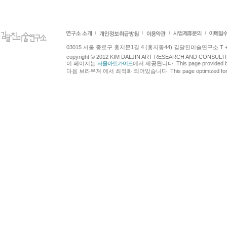
03015 서울 종로구 홍지문1길 4 (홍지동44) 김달진미술연구소 T +82.2.7
copyright © 2012 KIM DALJIN ART RESEARCH AND CONSULTING.
이 페이지는
서울아트가이드
에서 제공됩니다. This page provided 
다음 브라우져 에서 최적화 되어있습니다. This page optimized for t