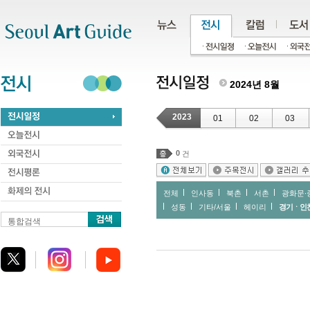
주메뉴
서브메뉴
본문바로가기
하단
2024년 8월
2023
01
02
03
0
건
전체
인사동
북촌
서촌
광화문∙
성동
기타/서울
헤이리
경기ㆍ인
통합검색