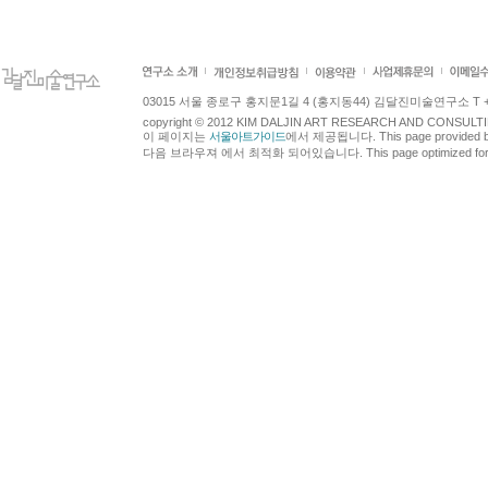
03015 서울 종로구 홍지문1길 4 (홍지동44) 김달진미술연구소 T +82.2.7
copyright © 2012 KIM DALJIN ART RESEARCH AND CONSULTING.
이 페이지는
서울아트가이드
에서 제공됩니다. This page provided 
다음 브라우져 에서 최적화 되어있습니다. This page optimized for t