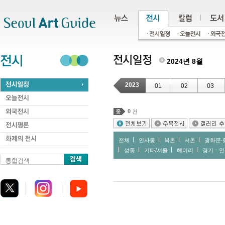
주메뉴
서브메뉴
본문바로가기
하단
2024년 8월
2023
01
02
03
0
건
전체
인사동
북촌
서촌
광화문∙
성동
기타/서울
헤이리
경기ㆍ인
통합검색