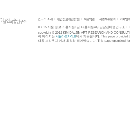
03015 서울 종로구 홍지문1길 4 (홍지동44) 김달진미술연구소 T +82.2.7
copyright © 2012 KIM DALJIN ART RESEARCH AND CONSULTING.
이 페이지는
서울아트가이드
에서 제공됩니다. This page provided 
다음 브라우져 에서 최적화 되어있습니다. This page optimized for t