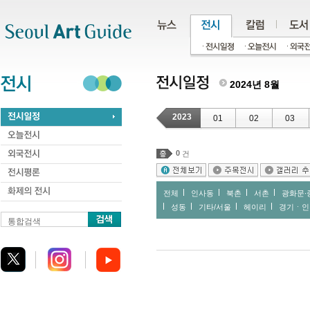
주메뉴
서브메뉴
본문바로가기
하단
2024년 8월
2023
01
02
03
0
건
전체
인사동
북촌
서촌
광화문∙
성동
기타/서울
헤이리
경기ㆍ인
통합검색