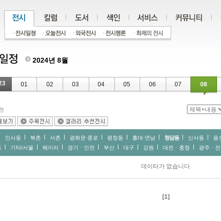
2024년 8월
23
01
02
03
04
05
06
07
08
건
인사동
북촌
서촌
광화문∙종로
평창동
홍대∙연남
청담동
신사동
용
동
기타/서울
헤이리
경기ㆍ인천
부산
대구
강원
대전ㆍ충청
광주ㆍ전
데이타가 없습니다.
[1]