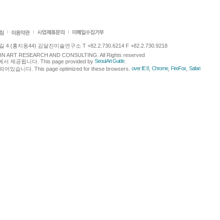
 (홍지동44) 김달진미술연구소 T +82.2.730.6214 F +82.2.730.9218
LJIN ART RESEARCH AND CONSULTING. All Rights reserved
Seoul Art Guide
에서 제공됩니다. This page provided by
.
over IE 8
Chrome
FireFox
Safari
다. This page optimized for these browsers.
,
,
,