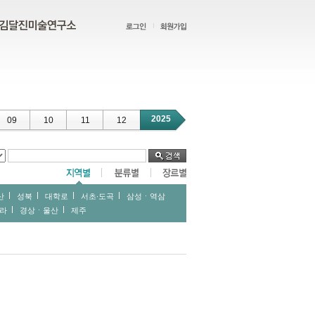
2025
09
10
11
12
산
성북
대학로
서초∙도곡
삼성ㆍ역삼
라
경상ㆍ울산
제주