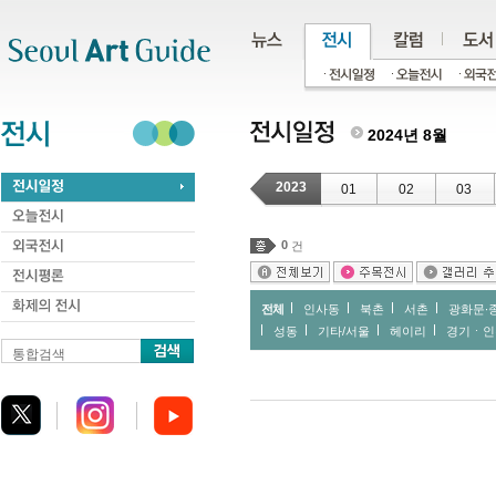
주메뉴
서브메뉴
본문바로가기
하단
2024년 8월
2023
01
02
03
0
건
전체
인사동
북촌
서촌
광화문∙
성동
기타/서울
헤이리
경기ㆍ인
통합검색