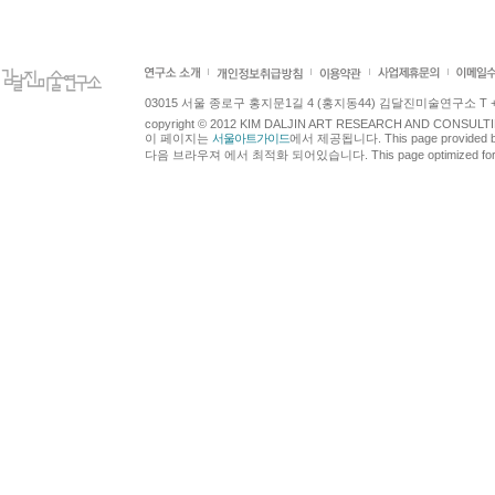
03015 서울 종로구 홍지문1길 4 (홍지동44) 김달진미술연구소 T +82.2.7
copyright © 2012 KIM DALJIN ART RESEARCH AND CONSULTING.
이 페이지는
서울아트가이드
에서 제공됩니다. This page provided 
다음 브라우져 에서 최적화 되어있습니다. This page optimized for t