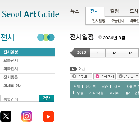
주메뉴
서브메뉴
본문바로가기
하단
2024년 8월
2023
01
02
03
0
건
전체
인사동
북촌
서촌
광화문∙
성동
기타/서울
헤이리
경기ㆍ인
통합검색