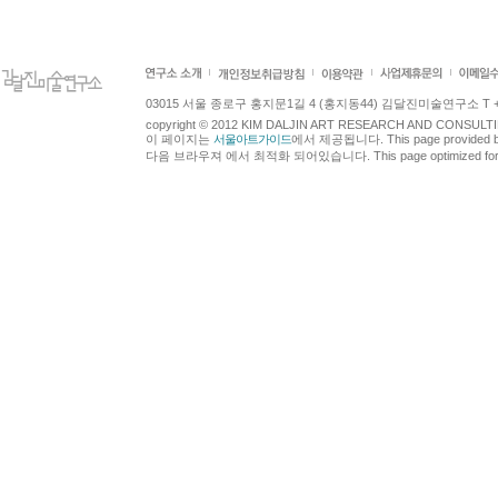
03015 서울 종로구 홍지문1길 4 (홍지동44) 김달진미술연구소 T +82.2.7
copyright © 2012 KIM DALJIN ART RESEARCH AND CONSULTING.
이 페이지는
서울아트가이드
에서 제공됩니다. This page provided 
다음 브라우져 에서 최적화 되어있습니다. This page optimized for t