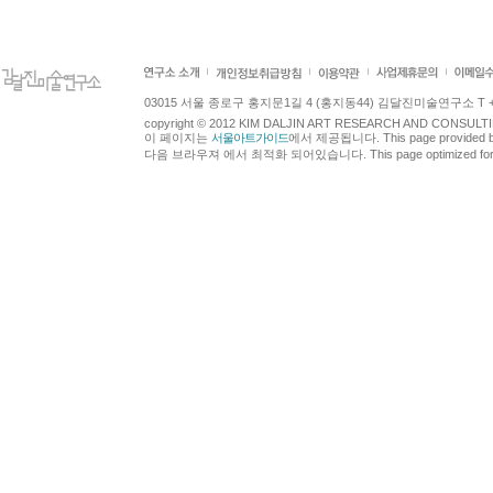
03015 서울 종로구 홍지문1길 4 (홍지동44) 김달진미술연구소 T +82.2.7
copyright © 2012 KIM DALJIN ART RESEARCH AND CONSULTING.
이 페이지는
서울아트가이드
에서 제공됩니다. This page provided 
다음 브라우져 에서 최적화 되어있습니다. This page optimized for t