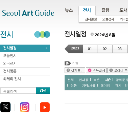
주메뉴
서브메뉴
본문바로가기
하단
2024년 8월
2023
01
02
03
0
건
전체
인사동
북촌
서촌
광화문∙
성동
기타/서울
헤이리
경기ㆍ인
통합검색