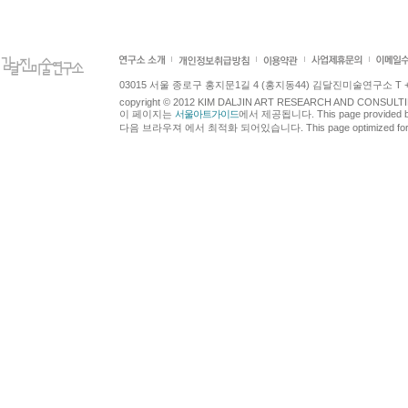
03015 서울 종로구 홍지문1길 4 (홍지동44) 김달진미술연구소 T +82.2.7
copyright © 2012 KIM DALJIN ART RESEARCH AND CONSULTING.
이 페이지는
서울아트가이드
에서 제공됩니다. This page provided 
다음 브라우져 에서 최적화 되어있습니다. This page optimized for t