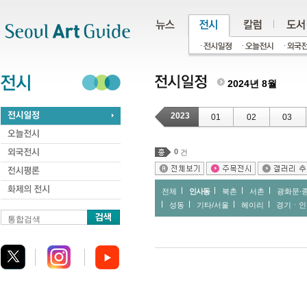
주메뉴
서브메뉴
본문바로가기
하단
2024년 8월
2023
01
02
03
0
건
전체
인사동
북촌
서촌
광화문∙
성동
기타/서울
헤이리
경기ㆍ인
통합검색