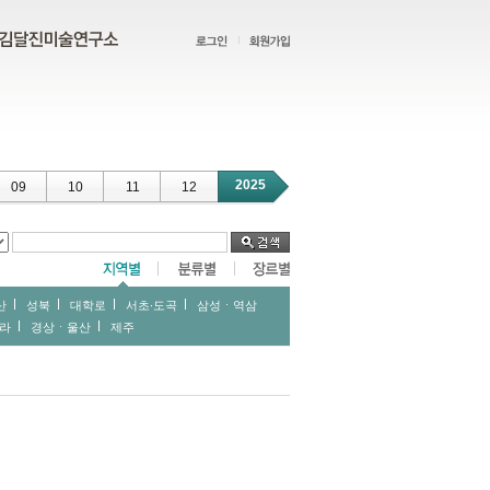
2025
09
10
11
12
산
성북
대학로
서초∙도곡
삼성ㆍ역삼
라
경상ㆍ울산
제주