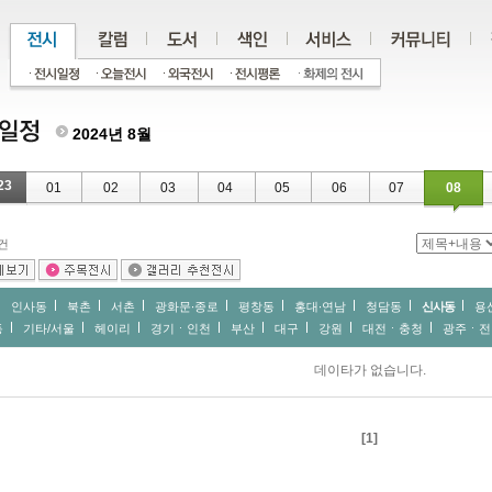
2024년 8월
23
01
02
03
04
05
06
07
08
건
인사동
북촌
서촌
광화문∙종로
평창동
홍대∙연남
청담동
신사동
용
동
기타/서울
헤이리
경기ㆍ인천
부산
대구
강원
대전ㆍ충청
광주ㆍ전
데이타가 없습니다.
[1]