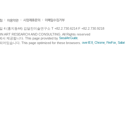
 (홍지동44) 김달진미술연구소 T +82.2.730.6214 F +82.2.730.9218
LJIN ART RESEARCH AND CONSULTING. All Rights reserved
Seoul Art Guide
에서 제공됩니다. This page provided by
.
over IE 8
Chrome
FireFox
Safari
다. This page optimized for these browsers.
,
,
,