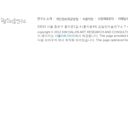
03015 서울 종로구 홍지문1길 4 (홍지동44) 김달진미술연구소 T +82.2.7
copyright © 2012 KIM DALJIN ART RESEARCH AND CONSULTING.
이 페이지는
서울아트가이드
에서 제공됩니다. This page provided 
다음 브라우져 에서 최적화 되어있습니다. This page optimized for t