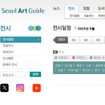
주메뉴
서브메뉴
본문바로가기
하단
2024년 8월
2023
01
02
03
0
건
전체
인사동
북촌
서촌
광화문∙
성동
기타/서울
헤이리
경기ㆍ인
통합검색