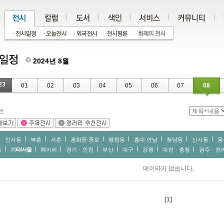
2024년 8월
23
01
02
03
04
05
06
07
08
건
인사동
북촌
서촌
광화문∙종로
평창동
홍대∙연남
청담동
신사동
용
동
기타/서울
헤이리
경기ㆍ인천
부산
대구
강원
대전ㆍ충청
광주ㆍ전
데이타가 없습니다.
[1]