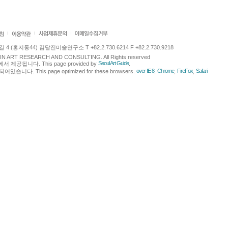
 (홍지동44) 김달진미술연구소 T +82.2.730.6214 F +82.2.730.9218
LJIN ART RESEARCH AND CONSULTING. All Rights reserved
Seoul Art Guide
에서 제공됩니다. This page provided by
.
over IE 8
Chrome
FireFox
Safari
다. This page optimized for these browsers.
,
,
,