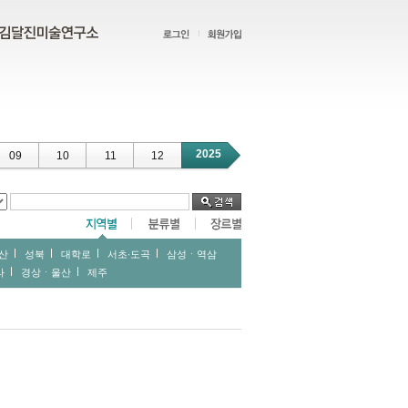
2025
09
10
11
12
산
성북
대학로
서초∙도곡
삼성ㆍ역삼
라
경상ㆍ울산
제주