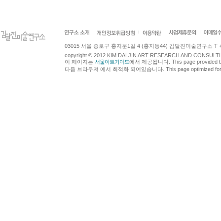
03015 서울 종로구 홍지문1길 4 (홍지동44) 김달진미술연구소 T +82.2.7
copyright © 2012 KIM DALJIN ART RESEARCH AND CONSULTING.
이 페이지는
서울아트가이드
에서 제공됩니다. This page provided 
다음 브라우져 에서 최적화 되어있습니다. This page optimized for t