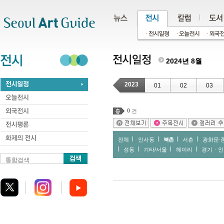
주메뉴
서브메뉴
본문바로가기
하단
2024년 8월
2023
01
02
03
0
건
전체
인사동
북촌
서촌
광화문∙
성동
기타/서울
헤이리
경기ㆍ인
통합검색