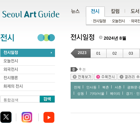
주메뉴
서브메뉴
본문바로가기
하단
2024년 8월
2023
01
02
03
0
건
전체
인사동
북촌
서촌
광화문∙
성동
기타/서울
헤이리
경기ㆍ인
통합검색