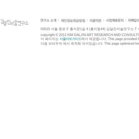
03015 서울 종로구 홍지문1길 4 (홍지동44) 김달진미술연구소 T +82.2.7
copyright © 2012 KIM DALJIN ART RESEARCH AND CONSULTING.
이 페이지는
서울아트가이드
에서 제공됩니다. This page provided 
다음 브라우져 에서 최적화 되어있습니다. This page optimized for t