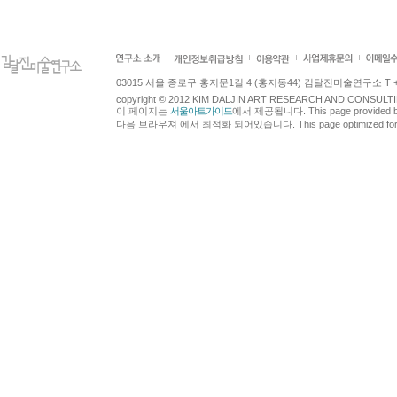
03015 서울 종로구 홍지문1길 4 (홍지동44) 김달진미술연구소 T +82.2.7
copyright © 2012 KIM DALJIN ART RESEARCH AND CONSULTING.
이 페이지는
서울아트가이드
에서 제공됩니다. This page provided 
다음 브라우져 에서 최적화 되어있습니다. This page optimized for t