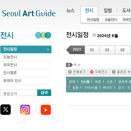
주메뉴
서브메뉴
본문바로가기
하단
2024년 8월
2023
01
02
03
0
건
전체
인사동
북촌
서촌
광화문∙
성동
기타/서울
헤이리
경기ㆍ인
통합검색