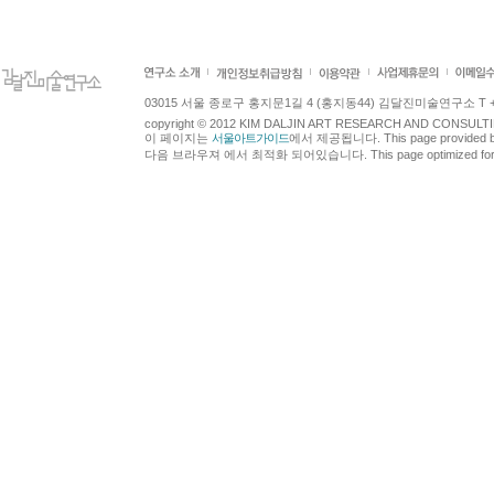
03015 서울 종로구 홍지문1길 4 (홍지동44) 김달진미술연구소 T +82.2.7
copyright © 2012 KIM DALJIN ART RESEARCH AND CONSULTING.
이 페이지는
서울아트가이드
에서 제공됩니다. This page provided 
다음 브라우져 에서 최적화 되어있습니다. This page optimized for t