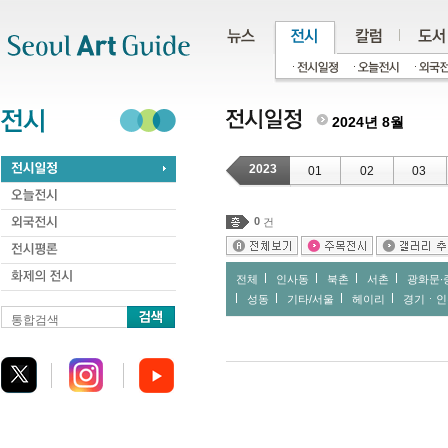
주메뉴
서브메뉴
본문바로가기
하단
2024년 8월
2023
01
02
03
0
건
전체
인사동
북촌
서촌
광화문∙
성동
기타/서울
헤이리
경기ㆍ인
통합검색