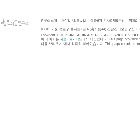
03015 서울 종로구 홍지문1길 4 (홍지동44) 김달진미술연구소 T +82.2.7
copyright © 2012 KIM DALJIN ART RESEARCH AND CONSULTING.
이 페이지는
서울아트가이드
에서 제공됩니다. This page provided 
다음 브라우져 에서 최적화 되어있습니다. This page optimized for t