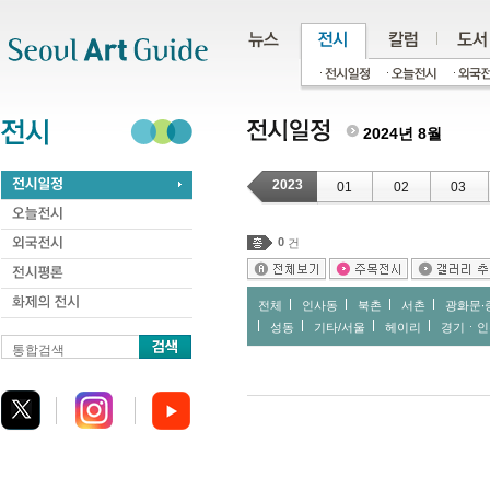
주메뉴
서브메뉴
본문바로가기
하단
2024년 8월
2023
01
02
03
0
건
전체
인사동
북촌
서촌
광화문∙
성동
기타/서울
헤이리
경기ㆍ인
통합검색