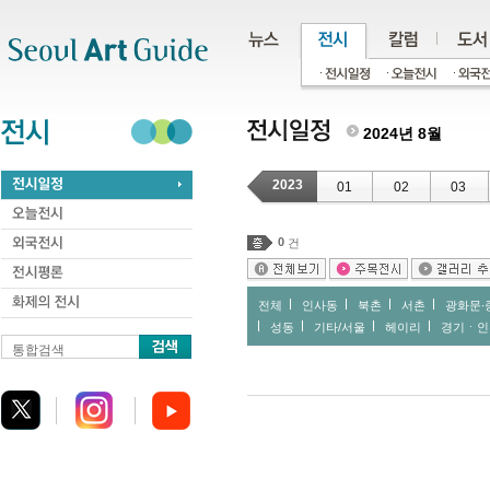
주메뉴
서브메뉴
본문바로가기
하단
2024년 8월
2023
01
02
03
0
건
전체
인사동
북촌
서촌
광화문∙
성동
기타/서울
헤이리
경기ㆍ인
통합검색