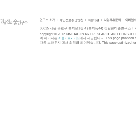
03015 서울 종로구 홍지문1길 4 (홍지동44) 김달진미술연구소 T +82.2.7
copyright © 2012 KIM DALJIN ART RESEARCH AND CONSULTING.
이 페이지는
서울아트가이드
에서 제공됩니다. This page provided 
다음 브라우져 에서 최적화 되어있습니다. This page optimized for t