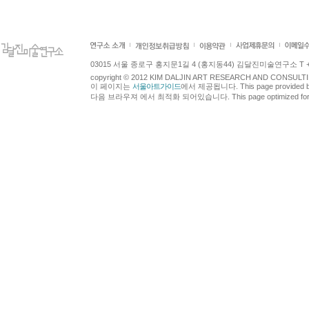
03015 서울 종로구 홍지문1길 4 (홍지동44) 김달진미술연구소 T +82.2.7
copyright © 2012 KIM DALJIN ART RESEARCH AND CONSULTING.
이 페이지는
서울아트가이드
에서 제공됩니다. This page provided 
다음 브라우져 에서 최적화 되어있습니다. This page optimized for t