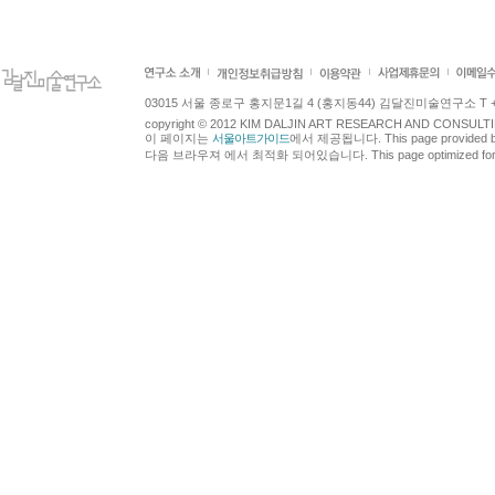
03015 서울 종로구 홍지문1길 4 (홍지동44) 김달진미술연구소 T +82.2.7
copyright © 2012 KIM DALJIN ART RESEARCH AND CONSULTING.
이 페이지는
서울아트가이드
에서 제공됩니다. This page provided 
다음 브라우져 에서 최적화 되어있습니다. This page optimized for t