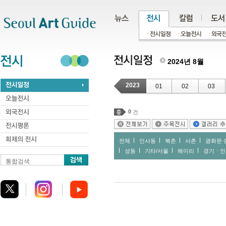
주메뉴
서브메뉴
본문바로가기
하단
2024년 8월
2023
01
02
03
0
건
전체
인사동
북촌
서촌
광화문∙
성동
기타/서울
헤이리
경기ㆍ인
통합검색