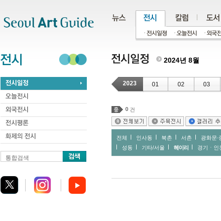
주메뉴
서브메뉴
본문바로가기
하단
2024년 8월
2023
01
02
03
0
건
전체
인사동
북촌
서촌
광화문∙
성동
기타/서울
헤이리
경기ㆍ인
통합검색