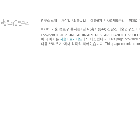
03015 서울 종로구 홍지문1길 4 (홍지동44) 김달진미술연구소 T +82.2.7
copyright © 2012 KIM DALJIN ART RESEARCH AND CONSULTING.
이 페이지는
서울아트가이드
에서 제공됩니다. This page provided 
다음 브라우져 에서 최적화 되어있습니다. This page optimized for t