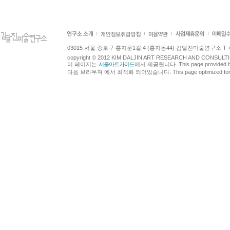
03015 서울 종로구 홍지문1길 4 (홍지동44) 김달진미술연구소 T +82.2.7
copyright © 2012 KIM DALJIN ART RESEARCH AND CONSULTING.
이 페이지는
서울아트가이드
에서 제공됩니다. This page provided 
다음 브라우져 에서 최적화 되어있습니다. This page optimized for t