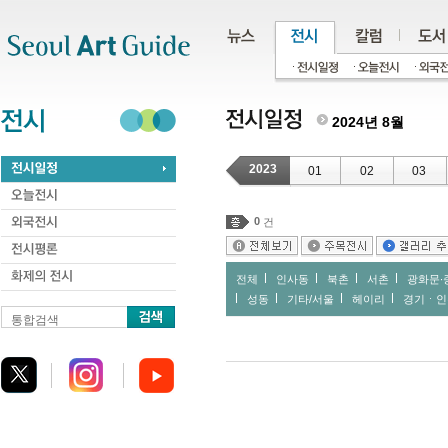
주메뉴
서브메뉴
본문바로가기
하단
2024년 8월
2023
01
02
03
0
건
전체
인사동
북촌
서촌
광화문∙
성동
기타/서울
헤이리
경기ㆍ인
통합검색