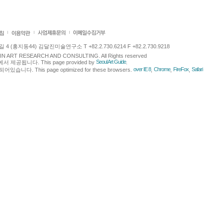
 (홍지동44) 김달진미술연구소 T +82.2.730.6214 F +82.2.730.9218
LJIN ART RESEARCH AND CONSULTING. All Rights reserved
Seoul Art Guide
에서 제공됩니다. This page provided by
.
over IE 8
Chrome
FireFox
Safari
다. This page optimized for these browsers.
,
,
,