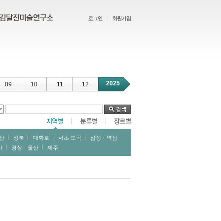
2025
09
10
11
12
산
성북
대학로
서초∙도곡
삼성ㆍ역삼
라
경상ㆍ울산
제주