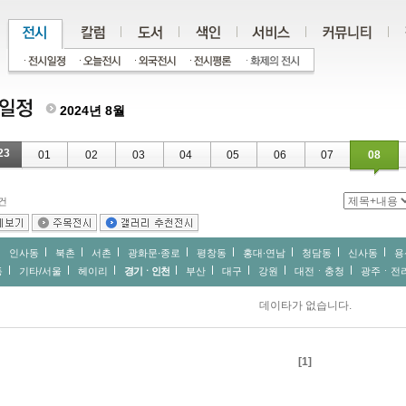
2024년 8월
23
01
02
03
04
05
06
07
08
건
인사동
북촌
서촌
광화문∙종로
평창동
홍대∙연남
청담동
신사동
용
동
기타/서울
헤이리
경기ㆍ인천
부산
대구
강원
대전ㆍ충청
광주ㆍ전
데이타가 없습니다.
[1]