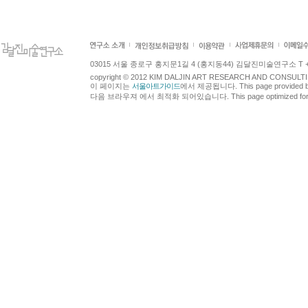
03015 서울 종로구 홍지문1길 4 (홍지동44) 김달진미술연구소 T +82.2.7
copyright © 2012 KIM DALJIN ART RESEARCH AND CONSULTING.
이 페이지는
서울아트가이드
에서 제공됩니다. This page provided 
다음 브라우져 에서 최적화 되어있습니다. This page optimized for t