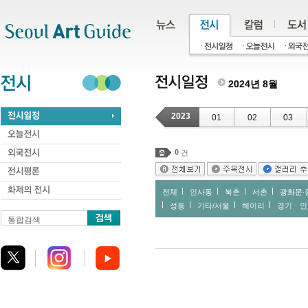
주메뉴
서브메뉴
본문바로가기
하단
2024년 8월
2023
01
02
03
0
건
전체
인사동
북촌
서촌
광화문∙
성동
기타/서울
헤이리
경기ㆍ인
통합검색