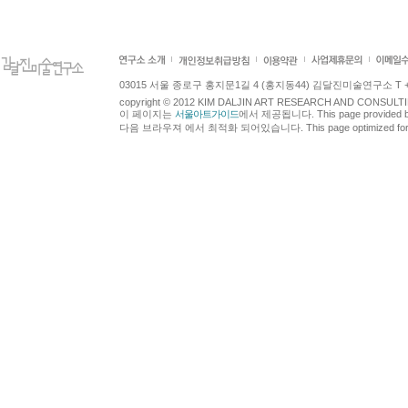
03015 서울 종로구 홍지문1길 4 (홍지동44) 김달진미술연구소 T +82.2.7
copyright © 2012 KIM DALJIN ART RESEARCH AND CONSULTING.
이 페이지는
서울아트가이드
에서 제공됩니다. This page provided 
다음 브라우져 에서 최적화 되어있습니다. This page optimized for t