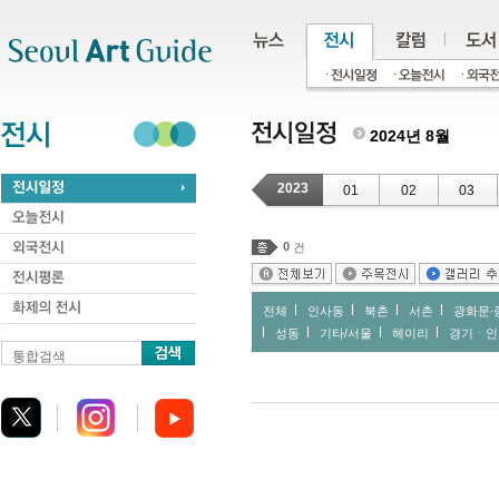
주메뉴
서브메뉴
본문바로가기
하단
2024년 8월
2023
01
02
03
0
건
전체
인사동
북촌
서촌
광화문∙
성동
기타/서울
헤이리
경기ㆍ인
통합검색