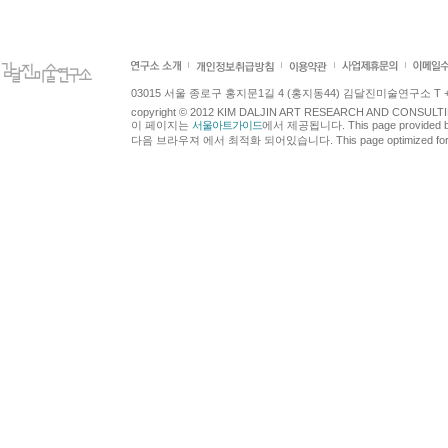
03015 서울 종로구 홍지문1길 4 (홍지동44) 김달진미술연구소 T +82.2.7
copyright © 2012 KIM DALJIN ART RESEARCH AND CONSULTING.
이 페이지는
서울아트가이드
에서 제공됩니다. This page provided 
다음 브라우져 에서 최적화 되어있습니다. This page optimized for t