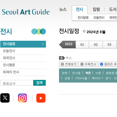
주메뉴
서브메뉴
본문바로가기
하단
2024년 8월
2023
01
02
03
0
건
전체
인사동
북촌
서촌
광화문∙
성동
기타/서울
헤이리
경기ㆍ인
통합검색