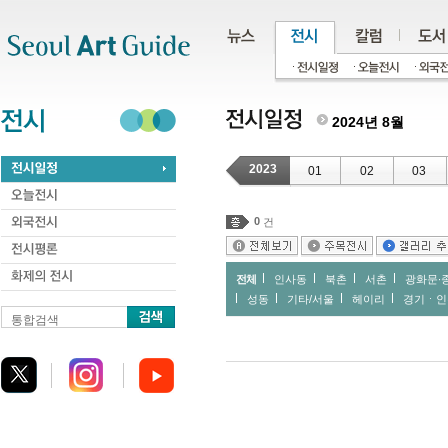
주메뉴
서브메뉴
본문바로가기
하단
2024년 8월
2023
01
02
03
0
건
전체
인사동
북촌
서촌
광화문∙
성동
기타/서울
헤이리
경기ㆍ인
통합검색