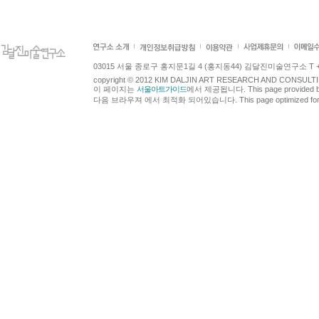
03015 서울 종로구 홍지문1길 4 (홍지동44) 김달진미술연구소 T +82.2.7
copyright © 2012 KIM DALJIN ART RESEARCH AND CONSULTING.
이 페이지는
서울아트가이드
에서 제공됩니다. This page provided 
다음 브라우져 에서 최적화 되어있습니다. This page optimized for t