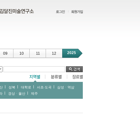
2025
09
10
11
12
산
성북
대학로
서초∙도곡
삼성ㆍ역삼
라
경상ㆍ울산
제주