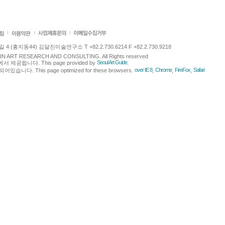
 (홍지동44) 김달진미술연구소 T +82.2.730.6214 F +82.2.730.9218
LJIN ART RESEARCH AND CONSULTING. All Rights reserved
Seoul Art Guide
에서 제공됩니다. This page provided by
.
over IE 8
Chrome
FireFox
Safari
다. This page optimized for these browsers.
,
,
,