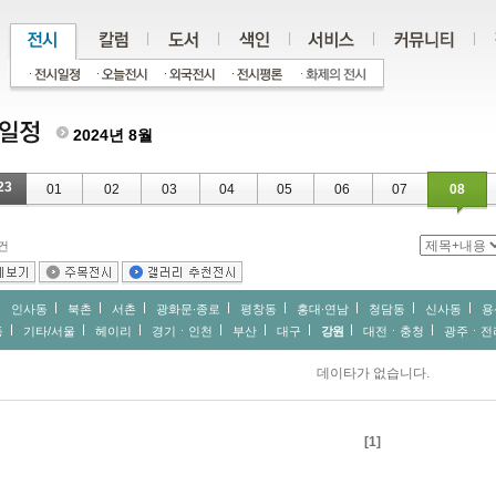
2024년 8월
23
01
02
03
04
05
06
07
08
건
인사동
북촌
서촌
광화문∙종로
평창동
홍대∙연남
청담동
신사동
용
동
기타/서울
헤이리
경기ㆍ인천
부산
대구
강원
대전ㆍ충청
광주ㆍ전
데이타가 없습니다.
[1]