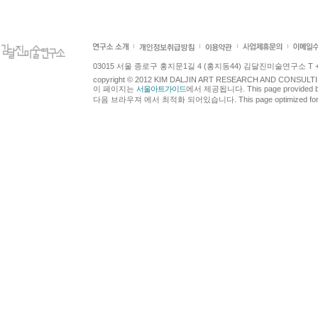
03015 서울 종로구 홍지문1길 4 (홍지동44) 김달진미술연구소 T +82.2.7
copyright © 2012 KIM DALJIN ART RESEARCH AND CONSULTING.
이 페이지는
서울아트가이드
에서 제공됩니다. This page provided 
다음 브라우져 에서 최적화 되어있습니다. This page optimized for t