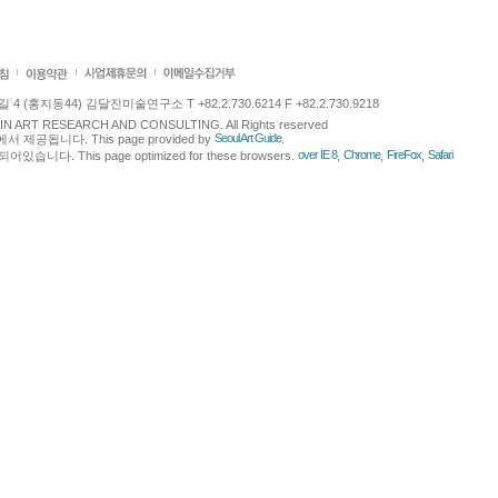
 (홍지동44) 김달진미술연구소 T +82.2.730.6214 F +82.2.730.9218
LJIN ART RESEARCH AND CONSULTING. All Rights reserved
Seoul Art Guide
에서 제공됩니다. This page provided by
.
over IE 8
Chrome
FireFox
Safari
다. This page optimized for these browsers.
,
,
,