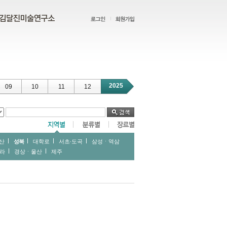
2025
09
10
11
12
산
성북
대학로
서초∙도곡
삼성ㆍ역삼
라
경상ㆍ울산
제주