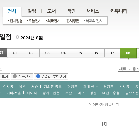
2024년 8월
23
01
02
03
04
05
06
07
08
건
인사동
북촌
서촌
광화문∙종로
평창동
홍대∙연남
청담동
신사동
용
동
기타/서울
헤이리
경기ㆍ인천
부산
대구
강원
대전ㆍ충청
광주ㆍ전
데이타가 없습니다.
[1]