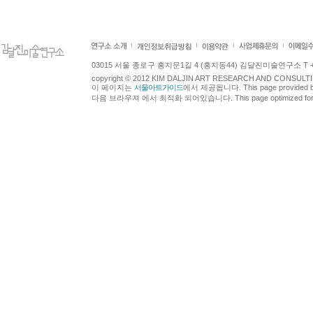
03015 서울 종로구 홍지문1길 4 (홍지동44) 김달진미술연구소 T +82.2.7
copyright © 2012 KIM DALJIN ART RESEARCH AND CONSULTING.
이 페이지는
서울아트가이드
에서 제공됩니다. This page provided 
다음 브라우져 에서 최적화 되어있습니다. This page optimized for t