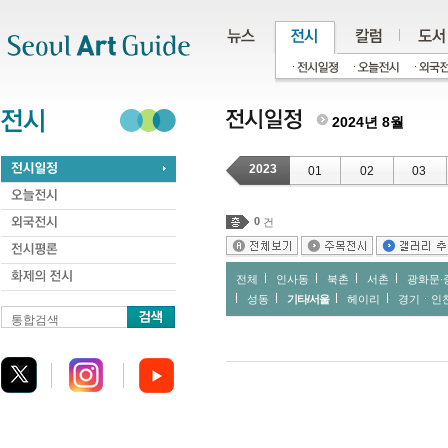
주메뉴
서브메뉴
본문바로가기
하단
2024년 8월
2023
01
02
03
0
건
전체
인사동
북촌
서촌
광화문∙
성동
기타/서울
헤이리
경기ㆍ인
통합검색