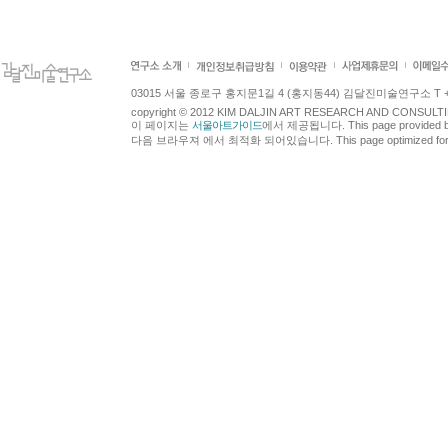
03015 서울 종로구 홍지문1길 4 (홍지동44) 김달진미술연구소 T +82.2.7
copyright © 2012 KIM DALJIN ART RESEARCH AND CONSULTING.
이 페이지는
서울아트가이드
에서 제공됩니다. This page provided 
다음 브라우져 에서 최적화 되어있습니다. This page optimized for t