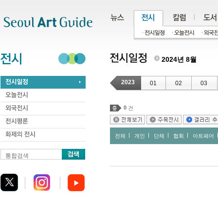
주메뉴
서브메뉴
본문바로가기
하단
2024년 8월
2023
01
02
03
0
건
전체
개인
단체
협회
아트페어
통합검색