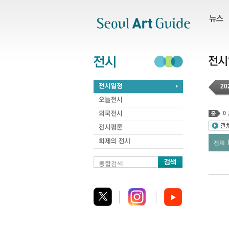
주메뉴
서브메뉴
본문바로가기
하단
20
0
전체
통합검색