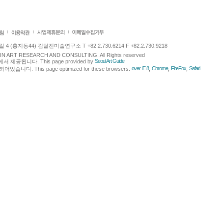
 (홍지동44) 김달진미술연구소 T +82.2.730.6214 F +82.2.730.9218
LJIN ART RESEARCH AND CONSULTING. All Rights reserved
Seoul Art Guide
에서 제공됩니다. This page provided by
.
over IE 8
Chrome
FireFox
Safari
다. This page optimized for these browsers.
,
,
,