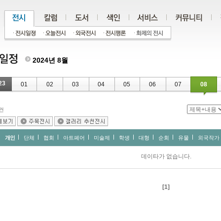
2024년 8월
23
01
02
03
04
05
06
07
08
건
개인
단체
협회
아트페어
미술제
학생
대형
순회
유물
외국작가
데이타가 없습니다.
[1]