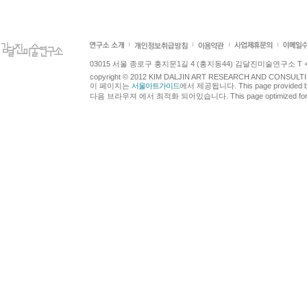
03015 서울 종로구 홍지문1길 4 (홍지동44) 김달진미술연구소 T +82.2.7
copyright © 2012 KIM DALJIN ART RESEARCH AND CONSULTING.
이 페이지는
서울아트가이드
에서 제공됩니다. This page provided 
다음 브라우져 에서 최적화 되어있습니다. This page optimized for t