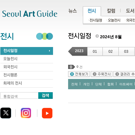
주메뉴
서브메뉴
본문바로가기
하단
2024년 8월
2023
01
02
03
0
건
전체
개인
단체
협회
아트페어
통합검색