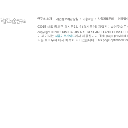
03015 서울 종로구 홍지문1길 4 (홍지동44) 김달진미술연구소 T +82.2.7
copyright © 2012 KIM DALJIN ART RESEARCH AND CONSULTING.
이 페이지는
서울아트가이드
에서 제공됩니다. This page provided 
다음 브라우져 에서 최적화 되어있습니다. This page optimized for t