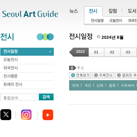
주메뉴
서브메뉴
본문바로가기
하단
2024년 8월
2023
01
02
03
0
건
전체
개인
단체
협회
아트페어
통합검색