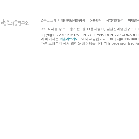
03015 서울 종로구 홍지문1길 4 (홍지동44) 김달진미술연구소 T +82.2.7
copyright © 2012 KIM DALJIN ART RESEARCH AND CONSULTING.
이 페이지는
서울아트가이드
에서 제공됩니다. This page provided 
다음 브라우져 에서 최적화 되어있습니다. This page optimized for t