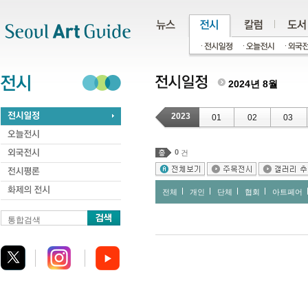
주메뉴
서브메뉴
본문바로가기
하단
2024년 8월
2023
01
02
03
0
건
전체
개인
단체
협회
아트페어
통합검색