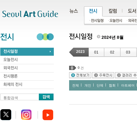
주메뉴
서브메뉴
본문바로가기
하단
2024년 8월
2023
01
02
03
0
건
전체
개인
단체
협회
아트페어
통합검색