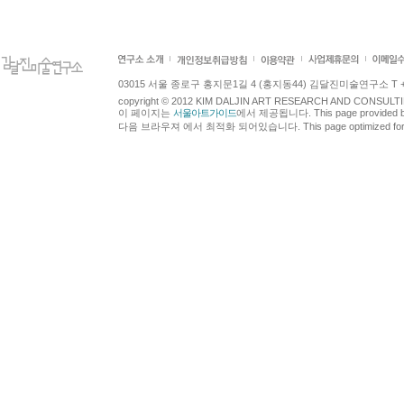
03015 서울 종로구 홍지문1길 4 (홍지동44) 김달진미술연구소 T +82.2.7
copyright © 2012 KIM DALJIN ART RESEARCH AND CONSULTING.
이 페이지는
서울아트가이드
에서 제공됩니다. This page provided 
다음 브라우져 에서 최적화 되어있습니다. This page optimized for t